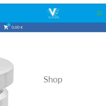
0
0,00 €
Shop