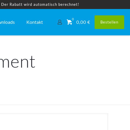
! Der Rabatt wird automatisch berechnet!
0
nloads
Kontakt
0,00 €
Bestellen
ement