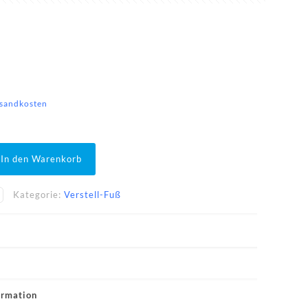
sandkosten
In den Warenkorb
Kategorie:
Verstell-Fuß
0
ormation