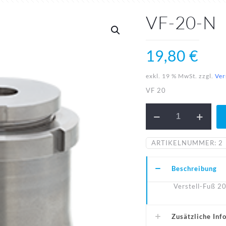
VF-20-N
19,80
€
exkl. 19 % MwSt.
zzgl.
Ver
VF 20
VF-
20-
N
Menge
ARTIKELNUMMER:
2
Beschreibung
Verstell-Fuß 2
Zusätzliche Inf