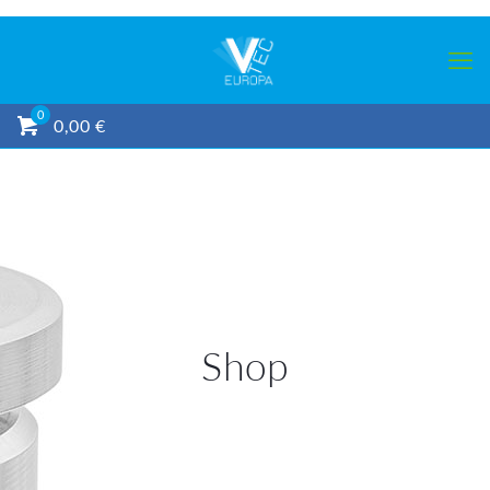
0
0,00 €
Shop