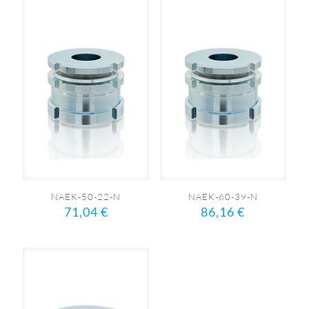
NAEK-50-22-N
NAEK-60-39-N
71,04
€
86,16
€