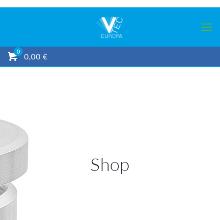
0
0,00 €
Shop