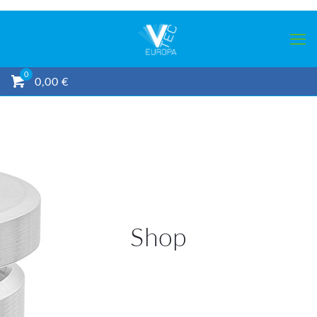
0
0,00 €
Shop