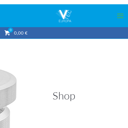
0
0,00 €
Shop