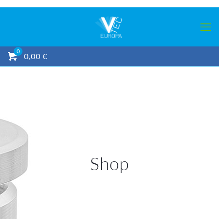
0
0,00 €
Shop