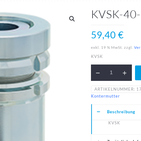
KVSK-40-
59,40
€
exkl. 19 % MwSt.
zzgl.
Ver
KVSK
KVSK-
40-
17,5-
A1
ARTIKELNUMMER:
1
Menge
Kontermutter
Beschreibung
KVSK