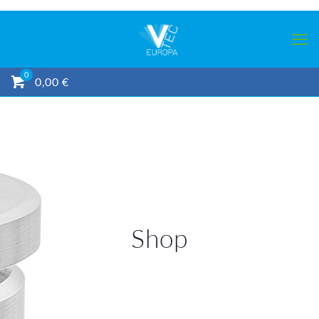
0
0,00 €
Shop