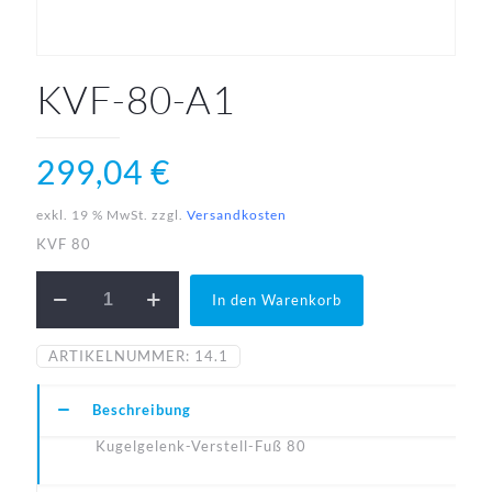
KVF-80-A1
299,04
€
exkl. 19 % MwSt.
zzgl.
Versandkosten
KVF 80
KVF-
In den Warenkorb
80-
A1
Menge
ARTIKELNUMMER:
14.1
Beschreibung
Kugelgelenk-Verstell-Fuß 80