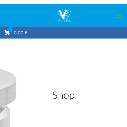
0
0,00 €
Shop