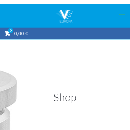
0
0,00 €
Shop