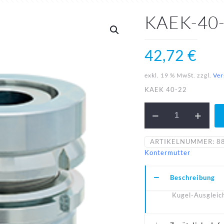
KAEK-40
42,72
€
exkl. 19 % MwSt.
zzgl.
Ver
KAEK 40-22
KAEK-
40-
22-
N
ARTIKELNUMMER:
8
Menge
Kontermutter
Beschreibung
Kugel-Ausgleic