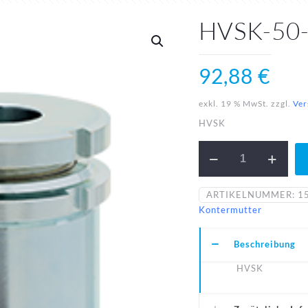
HVSK-50
92,88
€
exkl. 19 % MwSt.
zzgl.
Ver
HVSK
HVSK-
50-
33-
A1
ARTIKELNUMMER:
1
Menge
Kontermutter
Beschreibung
HVSK