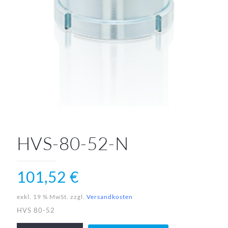
HVS-80-52-N
101,52
€
exkl. 19 % MwSt.
zzgl.
Versandkosten
HVS 80-52
HVS-