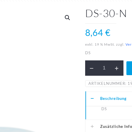
DS-30-N
8,64
€
exkl. 19 % MwSt.
zzgl.
Ver
DS
DS-
30-
N
Menge
ARTIKELNUMMER:
1
Beschreibung
DS
Zusätzliche Inf